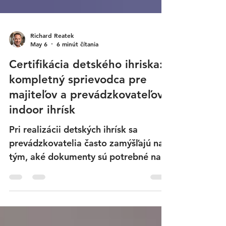
Richard Reatek
May 6
6 minút čítania
Certifikácia detského ihriska:
kompletný sprievodca pre
majiteľov a prevádzkovateľov
indoor ihrísk
Pri realizácii detských ihrísk sa
prevádzkovatelia často zamýšľajú nad
tým, aké dokumenty sú potrebné na
ich legálnu a bezpečnú prevádzku.
Okolo certifikácie existuje mnoho
otázok a aj mýtov – napríklad to, či