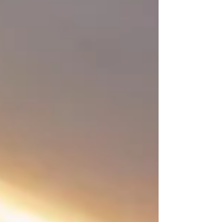
musí každé ihrisko prejsť schválením
od nezávislej inšpekčnej spoločnosti,
ako je TÜV, alebo sú postačujúce
doklady priamo od výrobcu. Poďme
sa pozrieť na to, čo hovorí slovenská
legislatíva, aby ste sa mohli
rozhodnúť pre najlepšie a
najefektívnejšie riešenie pre váš