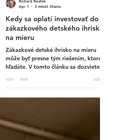
Richard Reatek
Apr 1
3 minút čítania
Kedy sa oplatí investovať do
zákazkového detského ihriska
na mieru
Zákazkové detské ihrisko na mieru
môže byť presne tým riešením, ktoré
hľadáte. V tomto článku sa dozviete,
kedy sa takáto investícia vyplatí a
prečo je to najlepšia voľba pre váš
podnik.