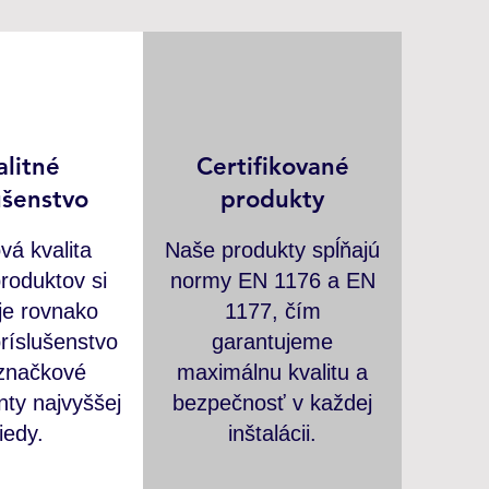
alitné
Certifikované
ušenstvo
produkty
vá kvalita
Naše produkty spĺňajú
roduktov si
normy EN 1176 a EN
je rovnako
1177, čím
príslušenstvo
garantujeme
 značkové
maximálnu kvalitu a
ty najvyššej
bezpečnosť v každej
riedy.
inštalácii.