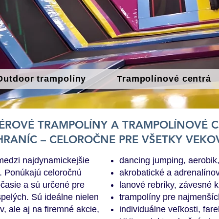
Outdoor trampolíny
Trampolínové centrá
IÉROVÉ TRAMPOLÍNY A TRAMPOLÍNOVÉ 
HRANÍC – CELOROČNE PRE VŠETKY VEKO
medzi najdynamickejšie
dancing jumping, aerobik
. Ponúkajú celoročnú
akrobatické a adrenalíno
časie a sú určené pre
lanové rebríky, závesné k
spelých. Sú ideálne nielen
trampolíny pre najmenšíc
v, ale aj na firemné akcie,
individuálne veľkosti, far