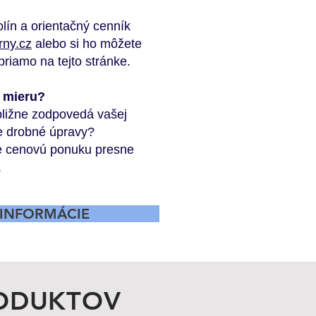
lín a orientačný cenník
rny.cz
alebo si ho môžete
riamo na tejto stránke.
 mieru?
ibližne zodpovedá vašej
te drobné úpravy?
e cenovú ponuku presne
.
 INFORMÁCIE
RODUKTOV