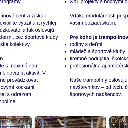
 programy.
XXL projekty s bočnými 
línové centrá získali
Vďaka modulárnosti pris
xibilite využitia a rýchlej
vašim požiadavkám.
ádzkovatelia tak oslovujú
s deťmi, cez športové kluby
Pre koho je trampolíno
ské kolektívy.
rodiny s deťmi
mládež a športové kluby
ín
firemné podujatia, školské
té s maximálnou
profesionálne aj amatérs
binovania aktivít. V
žné prevádzkovať:
Naše trampolíny oslovujú
novými kockami
návštevníkov – od tých, 
tbal s odrazom
športových nadšencov.
mpolíne