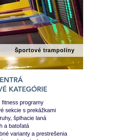
Športové trampolíny
CENTRÁ
VÉ KATEGÓRIE
, fitness programy
vé sekcie s prekážkami
ruhy, šplhacie laná
h a batoľatá
ebné varianty a prestrešenia