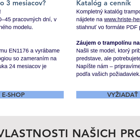
do 3 mesiacov?
Katalóg a cenník
!
Kompletný katalóg trampo
0–45 pracovných dní, v
nájdete na
www.hriste-he
aného modelu.
stiahnuť vo formáte PDF p
Záujem o trampolínu na
ormu EN1176 a vyrábame
Našli ste model, ktorý pr
ógiou so zameraním na
predstave, ale potrebuje
uka 24 mesiacov je
Napíšte nám – pripravím
podľa vašich požiadaviek
Ť E-SHOP
VYŽIADAŤ
VLASTNOSTI NAŠICH P