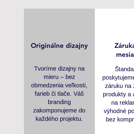
Originálne dizajny
Záruk
mesia
Tvoríme dizajny na
Štanda
mieru – bez
poskytujem
obmedzenia veľkosti,
záruku na
farieb či tlače. Váš
produkty a 
branding
na rekl
zakomponujeme do
výhodné p
každého projektu.
bez kompr