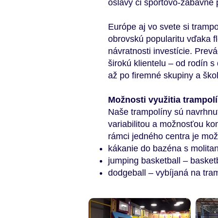
oslavy či športovo-zábavné
Európe aj vo svete si trampo
obrovskú popularitu vďaka fle
návratnosti investície. Prev
širokú klientelu – od rodín 
až po firemné skupiny a škol
Možnosti využitia trampol
Naše trampolíny sú navrhnu
variabilitou a možnosťou kom
rámci jedného centra je mo
kákanie do bazéna s molita
jumping basketball – baske
dodgeball – vybíjaná na tra