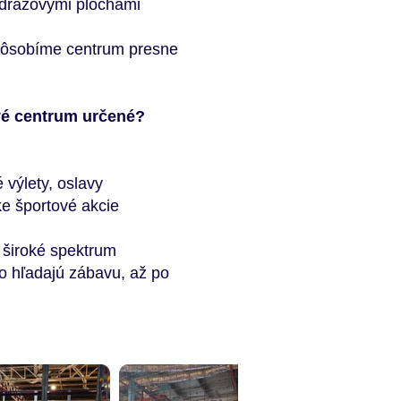
odrazovými plochami
pôsobíme centrum presne
vé centrum určené?
 výlety, oslavy
ke športové akcie
 široké spektrum
čo hľadajú zábavu, až po