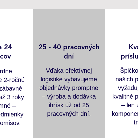
a 24
25 - 40 pracovných
Kv
cov
dní
prísl
Vďaka efektívnej
Špičko
rdne
logistike vybavujeme
našich p
e 2-ročnú
objednávky promptne
vyžadu
 zábavné
– výroba a dodávka
kvalitné 
až 3 roky
ihrísk už od 25
– len
amné –
pracovných dní.
komponen
odmienky
t
omisov.