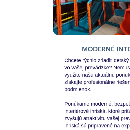
MODERNÉ INTE
Chcete rýchlo zriadiť detský 
vo vašej prevádzke? Nemus
využite našu aktuálnu ponu
získajte profesionálne rieš
podmienok.
Ponúkame moderné, bezpečn
interiérové ihriská, ktoré pr
zvyšujú atraktivitu vašej pr
ihriská sú pripravené na ex