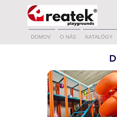
DOMOV
O NÁS
KATALÓGY
D