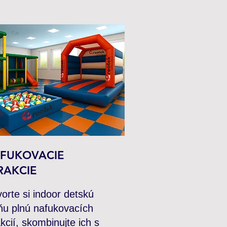
FUKOVACIE
RAKCIE
vorte si indoor detskú
ňu plnú nafukovacích
akcií, skombinujte ich s