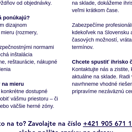
týždňov od objednávky.
na sklade, dokážeme ihris
veľmi krátkom čase.
ká ponúkajú?
ym dizajnom
Zabezpečíme profesionál
mieru (rozmery,
kdekoľvek na Slovensku a
časových možností, vráta
ezpečnostnými normami
termínov.
chá inštalácia
rne, reštaurácie, nákupné
Chcete spustiť ihrisko 
denia
Kontaktujte nás a zistite
aktuálne na sklade. Radi
y na mieru
navrhneme vhodné riešeni
 konkrétne dostupné
pripravíme nezáväznú ce
obiť vášmu priestoru – či
lebo väčšie herné zóny.
o na to? Zavolajte na číslo
+421 905 671 