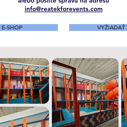
alebo pošlite správu na adresu
info@reatekforevents.com
Ť E-SHOP
VYŽIADAŤ