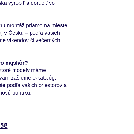
ká vyrobiť a doručiť vo
nu montáž priamo na mieste
j v Česku – podľa vašich
ne víkendov či večerných
čo najskôr?
, ktoré modely máme
 vám zašleme e-katalóg,
e podľa vašich priestorov a
novú ponuku.
158