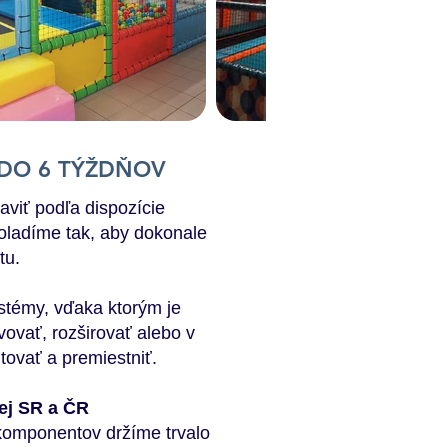
 DO 6 TÝŽDŇOV
raviť podľa dispozície
doladíme tak, aby dokonale
tu.
témy, vďaka ktorým je
ovať, rozširovať alebo v
tovať a premiestniť.
lej SR a ČR
komponentov držíme trvalo