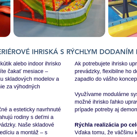
RIÉROVÉ IHRISKÁ S RÝCHLYM DODANÍM
kútik alebo indoor ihrisko
Ak potrebujete ihrisko up
íte čakať mesiace –
prevádzky, flexibilne ho 
ku skladových modelov a
zapadlo do vášho koncep
enie za výhodných
Využívame modulárne sys
možné ihrisko ľahko uprav
é a esteticky navrhnuté
prípade potreby aj demon
iťahujú rodiny s deťmi a
evádzky. Naše skladové
Rýchla realizácia po ce
pedíciu a montáž – s
Vďaka tomu, že väčšinu 