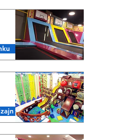
nku
izajn