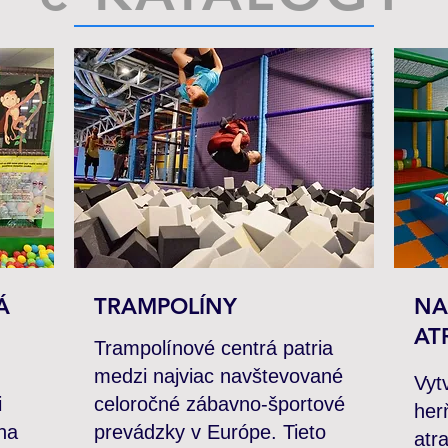
Á
TRAMPOLÍNY
NA
AT
Trampolínové centrá patria
medzi najviac navštevované
Vyt
i
celoročné zábavno-športové
her
na
prevádzky v Európe. Tieto
atr