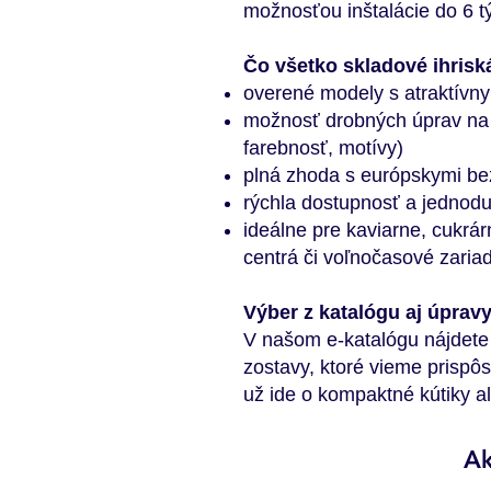
možnosťou inštalácie do 6 
Čo všetko skladové ihris
overené modely s atraktívn
možnosť drobných úprav na 
farebnosť, motívy)
plná zhoda s európskymi b
rýchla dostupnosť a jednodu
ideálne pre kaviarne, cukrá
centrá či voľnočasové zaria
Výber z katalógu aj úprav
V našom e-katalógu nájdete
zostavy, ktoré vieme prispôs
už ide o kompaktné kútiky a
Ak