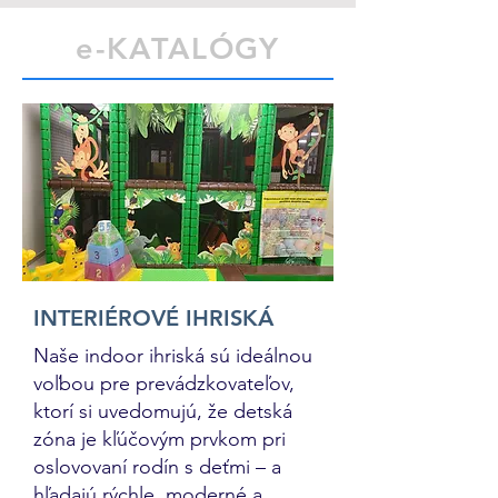
e-KATALÓGY
INTERIÉROVÉ IHRISKÁ
Naše indoor ihriská sú ideálnou
voľbou pre prevádzkovateľov,
ktorí si uvedomujú, že detská
zóna je kľúčovým prvkom pri
oslovovaní rodín s deťmi – a
hľadajú rýchle, moderné a