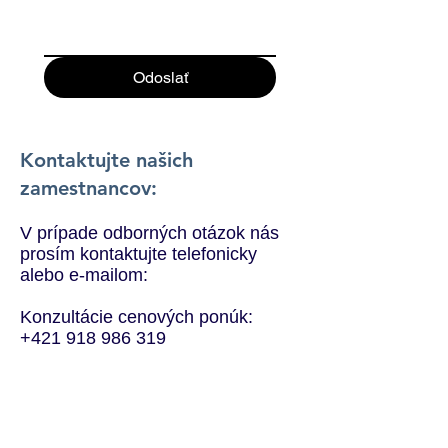
Odoslať
Kontaktujte našich
zamestnancov:
V prípade odborných otázok nás
prosím kontaktujte telefonicky
alebo e-mailom:
Konzultácie cenových ponúk:
+421 918 986 319
Obchodné oddelenie a dizajnu:
+421 907 276 741
Predaj a ponuky: