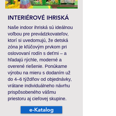
INTERIÉROVÉ IHRISKÁ
Naše indoor ihriská sú ideálnou
voľbou pre prevádzkovateľov,
ktorí si uvedomujú, že detská
zóna je kľúčovým prvkom pri
oslovovaní rodín s deťmi – a
hľadajú rýchle, moderné a
overené riešenie. Ponúkame
výrobu na mieru s dodaním už
do 4–6 týždňov od objednávky,
vrátane individuálneho návrhu
prispôsobeného vášmu
priestoru aj cieľovej skupine.
e-Katalog