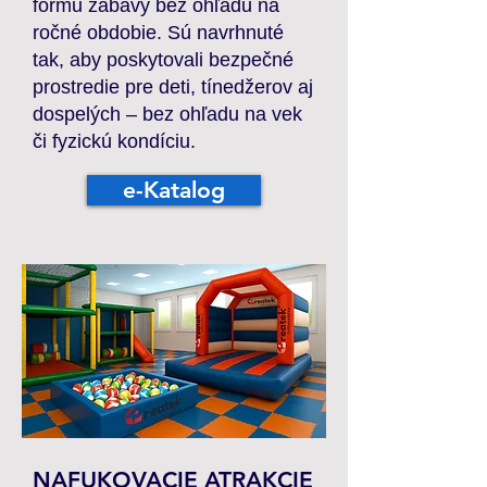
formu zábavy bez ohľadu na
ročné obdobie. Sú navrhnuté
tak, aby poskytovali bezpečné
prostredie pre deti, tínedžerov aj
dospelých – bez ohľadu na vek
či fyzickú kondíciu.
e-Katalog
NAFUKOVACIE ATRAKCIE